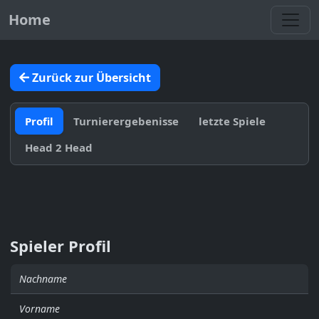
Toggl
Home
Zurück zur Übersicht
Profil
Turnierergebenisse
letzte Spiele
Head 2 Head
Spieler Profil
Nachname
Vorname