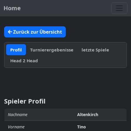
Toggl
Home
Zurück zur Übersicht
Profil
Turnierergebenisse
letzte Spiele
Head 2 Head
Spieler Profil
Nachname
Altenkirch
Vorname
Tino