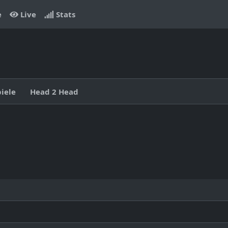
e
Live
Stats
piele
Head 2 Head