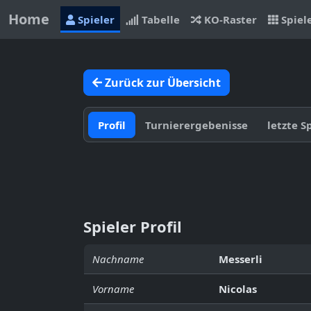
Home
Spieler
Tabelle
KO-Raster
Spiel
Zurück zur Übersicht
Profil
Turnierergebenisse
letzte S
Spieler Profil
Nachname
Messerli
Vorname
Nicolas