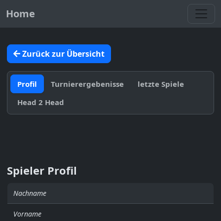
Toggl
Home
Zurück zur Übersicht
Profil
Turnierergebenisse
letzte Spiele
Head 2 Head
Spieler Profil
Nachname
Vorname