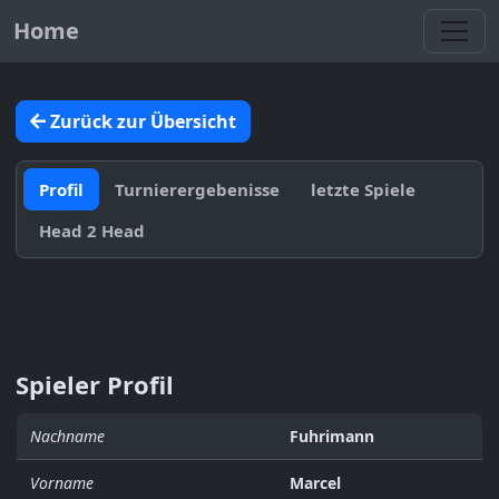
Toggl
Home
Zurück zur Übersicht
Profil
Turnierergebenisse
letzte Spiele
Head 2 Head
Spieler Profil
Nachname
Fuhrimann
Vorname
Marcel