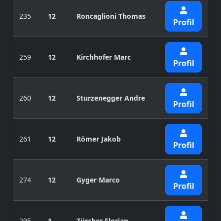
235
12
Roncaglioni Thomas
Profil
259
12
Kirchhofer Marc
Profil
260
12
Sturzenegger Andre
Profil
261
12
Römer Jakob
Profil
274
12
Gyger Marco
Profil
295
1
Zürcher Florian