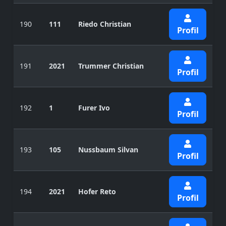
190
111
Riedo Christian
Profil
191
2021
Trummer Christian
Profil
192
1
Furer Ivo
Profil
193
105
Nussbaum Silvan
Profil
194
2021
Hofer Reto
Profil