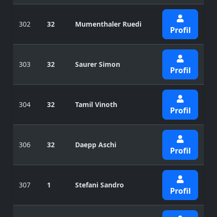
302
32
Mumenthaler Ruedi
Profil
303
32
Saurer Simon
Profil
304
32
Tamil Vinoth
Profil
306
32
Daepp Aschi
Profil
307
1
Stefani Sandro
Profil