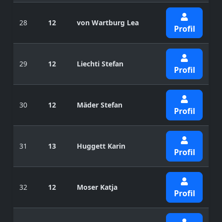
28
12
von Wartburg Lea
Profil
29
12
Liechti Stefan
Profil
30
12
Mäder Stefan
Profil
31
13
Huggett Karin
Profil
32
12
Moser Katja
Profil