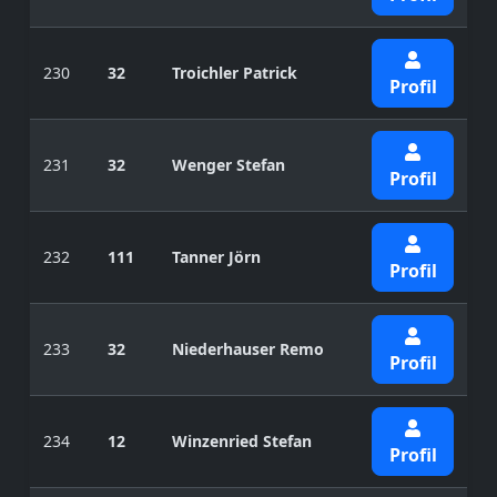
230
32
Troichler Patrick
Profil
231
32
Wenger Stefan
Profil
232
111
Tanner Jörn
Profil
233
32
Niederhauser Remo
Profil
234
12
Winzenried Stefan
Profil