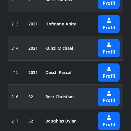
Profil
213
2021
Hofmann Anita
Profil
214
2021
Künzi Michael
Profil
215
2021
Oesch Pascal
Profil
216
32
Beer Christian
Profil
217
32
Boughias Dylan
Profil