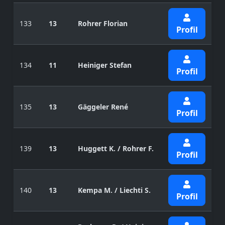
133
13
Rohrer Florian
Profil
134
11
Heiniger Stefan
Profil
135
13
Gäggeler René
Profil
139
13
Huggett K. / Rohrer F.
Profil
140
13
Kempa M. / Liechti S.
Profil