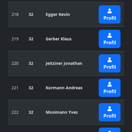
218
32
Egger Kevin
Profil
219
32
Gerber Klaus
Profil
220
32
Jeitziner Jonathan
Profil
221
32
Kormann Andreas
Profil
222
32
Mosimann Yves
Profil