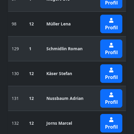
Profil
98
12
Müller Lena
Profil
129
1
Schmidlin Roman
Profil
130
12
Käser Stefan
Profil
131
12
Nussbaum Adrian
Profil
132
12
Jorns Marcel
Profil