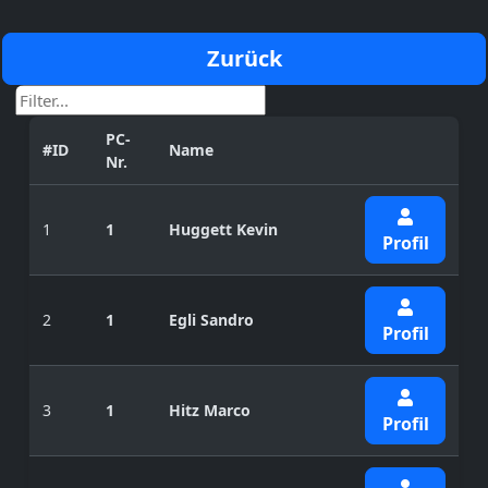
Zurück
PC-
#ID
Name
Nr.
1
1
Huggett Kevin
Profil
2
1
Egli Sandro
Profil
3
1
Hitz Marco
Profil