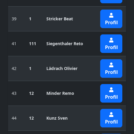
39
1
Stricker Beat
Profil
41
111
Siegenthaler Reto
Profil
42
1
Lädrach Olivier
Profil
43
12
Minder Remo
Profil
44
12
Kunz Sven
Profil