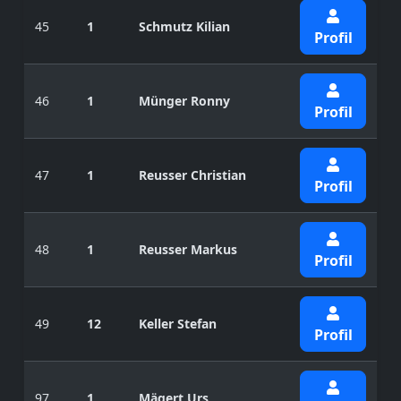
45
1
Schmutz Kilian
Profil
46
1
Münger Ronny
Profil
47
1
Reusser Christian
Profil
48
1
Reusser Markus
Profil
49
12
Keller Stefan
Profil
97
1
Mägert Urs